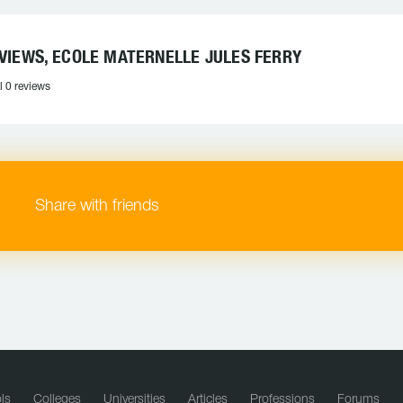
VIEWS, ECOLE MATERNELLE JULES FERRY
l 0 reviews
Share with friends
ls
Colleges
Universities
Articles
Professions
Forums