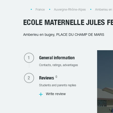
France
Auvergne-Rhône-Alpes
Amberieu en
ECOLE MATERNELLE JULES F
Amberieu en bugey, PLACE DU CHAMP DE MARS
General information
Contacts, ratings, advantages
0
Reviews
Students and parents replies
Write review