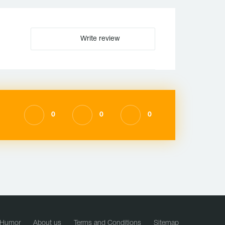
Write review
0
0
0
Humor
About us
Terms and Conditions
Sitemap