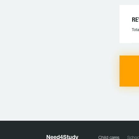
RE
Tota
Need
4
Study
Child cares
Schoo