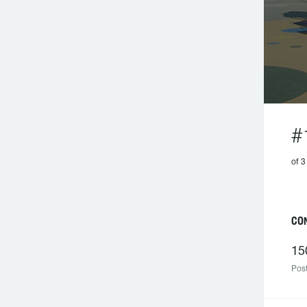
#
of 3
CO
15
Post