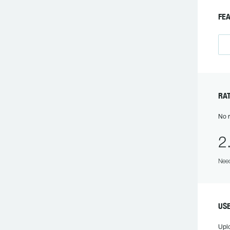
FEA
RAT
No r
2
Need
USE
Upl