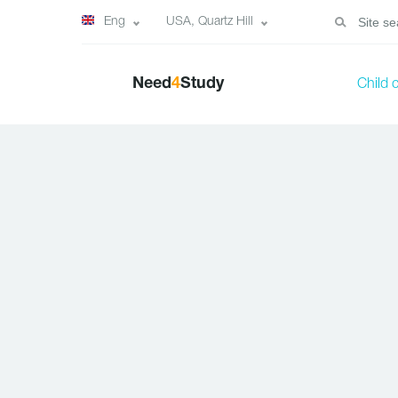
Eng
USA, Quartz Hill
Need
4
Study
Child 