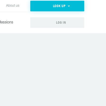
LOOK UP
About us
LOG IN
fessions