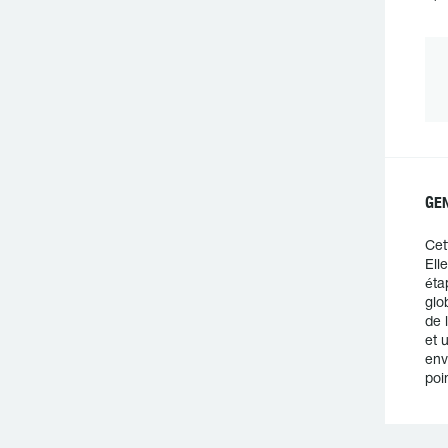
GEN
Cet
Ell
éta
glo
de 
et 
env
poi