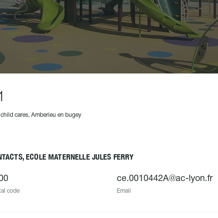
1
 child cares, Amberieu en bugey
NTACTS, ECOLE MATERNELLE JULES FERRY
00
ce.0010442A@ac-lyon.fr
al code
Email