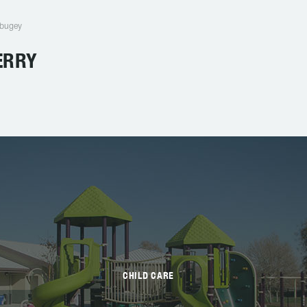
 bugey
ERRY
CHILD CARE