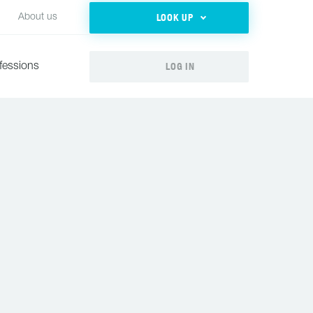
LOOK UP
About us
LOG IN
fessions