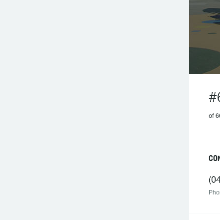
#
of 6
CO
(0
Pho