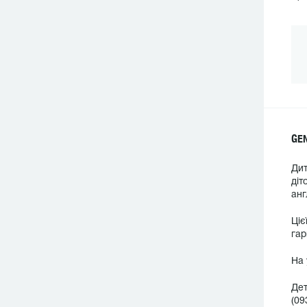
GE
Дит
діт
анг
Ціє
гар
На 
Дет
(09