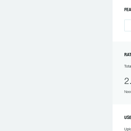
FE
RA
Tota
2
Need
US
Upl