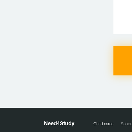
Need
4
Study
Child cares
Schoo