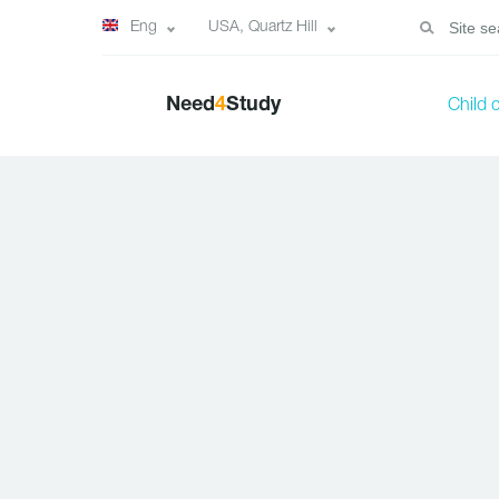
Eng
USA, Quartz Hill
Need
4
Study
Child 