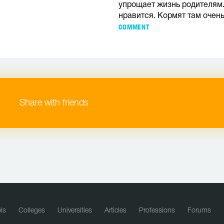
упрощает жизнь родителям.
нравится. Кормят там очень
COMMENT
Share with friends
ls
Colleges
Universities
Articles
Professions
Forums