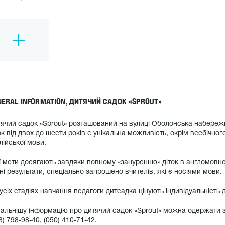
NERAL INFORMATION, ДИТЯЧИЙ САДОК «SPROUT»
ячий садок «Sprout» розташований на вулиці Оболонська набережна, 
ок від двох до шести років є унікальна можливість, окрім всебічног
лійської мови.
ї мети досягають завдяки повному «зануренню» діток в англомовн
ні результати, спеціально запрошено вчителів, які є носіями мови.
усіх стадіях навчання педагоги дитсадка цінують індивідуальність 
альнішу інформацію про дитячий садок «Sprout» можна одержати з
3) 798-98-40, (050) 410-71-42.