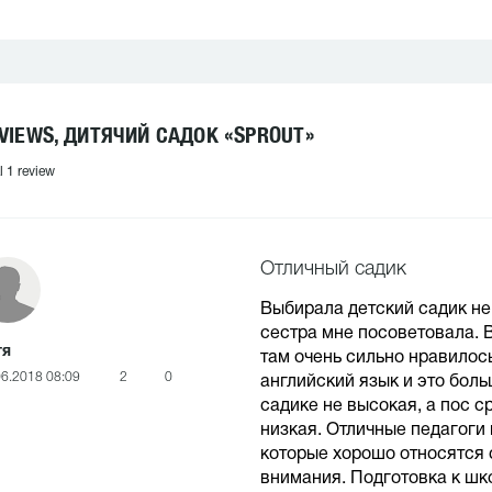
VIEWS, ДИТЯЧИЙ САДОК «SPROUT»
l 1 review
Отличный садик
Выбирала детский садик не 
сестра мне посоветовала. В
тя
там очень сильно нравилось
06.2018 08:09
2
0
английский язык и это бол
садике не высокая, а пос 
низкая. Отличные педагоги 
которые хорошо относятся с
внимания. Подготовка к шко