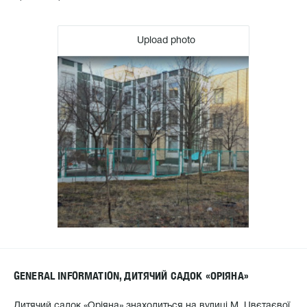
Upload photo
GENERAL INFORMATION, ДИТЯЧИЙ САДОК «ОРІЯНА»
Дитячий садок «Оріяна» знаходиться на вулиці М. Цвєтаєвої,