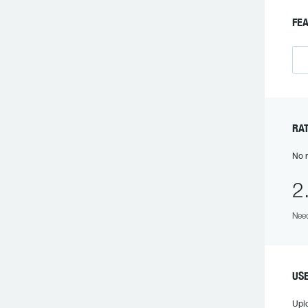
FE
RA
No r
2
Need
US
Upl