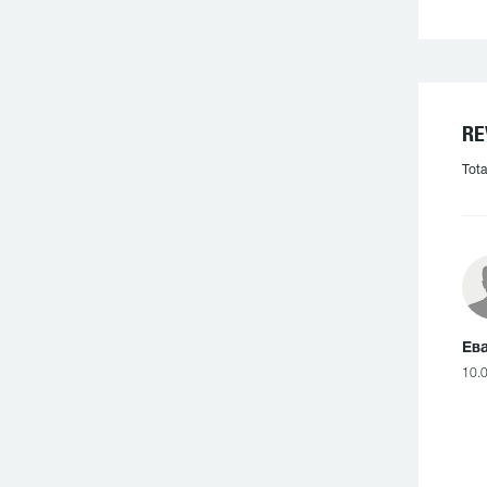
RE
Tota
Ева
10.