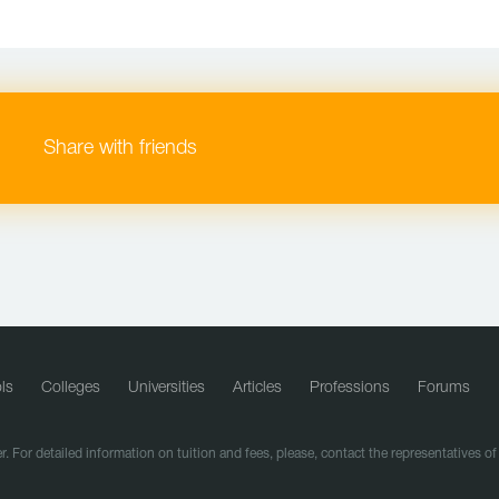
Share with friends
ls
Colleges
Universities
Articles
Professions
Forums
r. For detailed information on tuition and fees, please, contact the representatives o