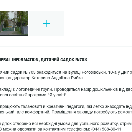
NERAL INFORMATION, ДИТЯЧИЙ САДОК №703
ячий садок № 703 знаходиться на вулиці Рогозівській, 10-а у Дні
йснює директор Катерина Андріївна Рибка.
акладі є логопедичні групи. Проводиться набір дошкільників від дв
ової освітньої програми "Я у світі".
 працюють талановиті й креативні педагоги, які легко знаходять і
енький, але комфортний. Приміщення закладу потребують ремонт
 діток створено всі необхідні умови для успішного розвитку, отри
 можна одержати за контактним телефоном: (044) 568-80-41.