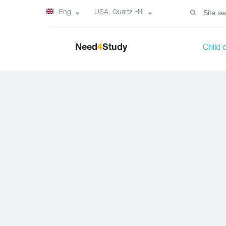
Eng
USA, Quartz Hill
Need
4
Study
Child 