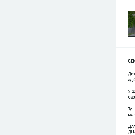
GE
Дит
зді
У з
баз
Тут
мал
Для
ДНЗ