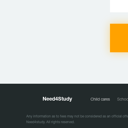
Need
4
Study
Child cares
Schoo
Any information as to fees may not be considered as an official offe
Need4study. All rights reserved.