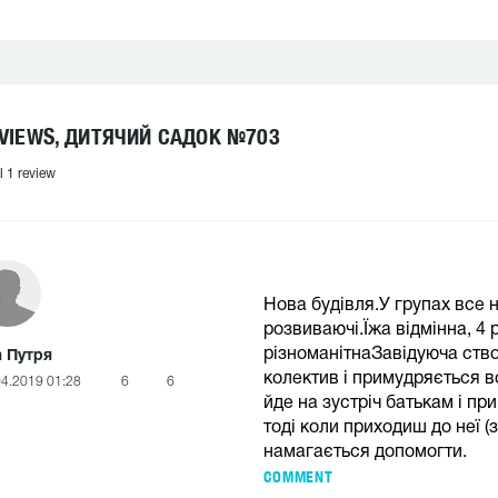
VIEWS, ДИТЯЧИЙ САДОК №703
l 1 review
Нова будівля.У групах все н
розвиваючі.Їжа відмінна, 4 
різноманітнаЗавідуюча ств
 Путря
колектив і примудряється в
04.2019 01:28
6
6
йде на зустріч батькам і пр
тоді коли приходиш до неї (
намагається допомогти.
COMMENT