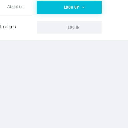
LOOK UP
About us
LOG IN
fessions