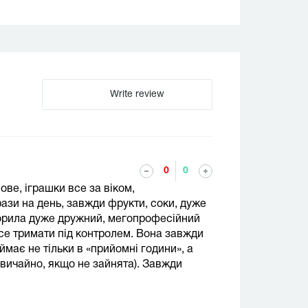
Write review
0
0
ове, іграшки все за віком,
рази на день, завжди фрукти, соки, дуже
орила дуже дружний, мегопрофесійний
се тримати під контролем. Вона завжди
иймає не тільки в «прийомні години», а
звичайно, якщо не зайнята). Завжди