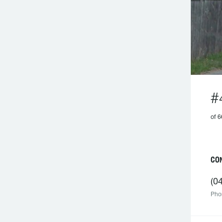
#
of 6
CO
(0
Pho