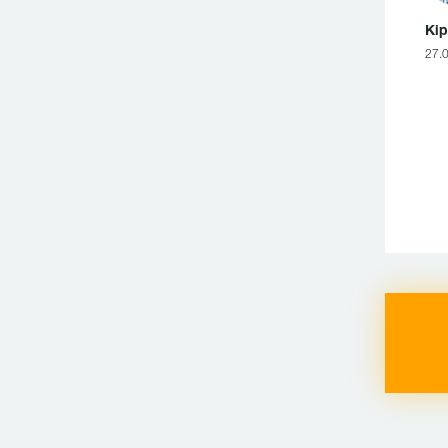
Кір
27.