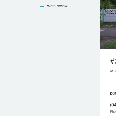
Write review
#
of 6
CO
(0
Pho