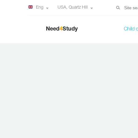
Eng
USA, Quartz Hill
Need
4
Study
Child 