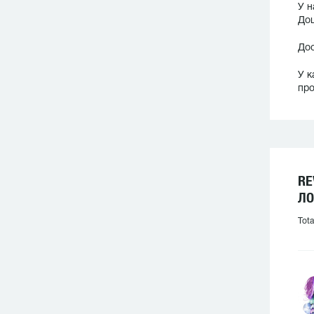
У н
Дош
Дос
У к
про
RE
ЛО
Tota