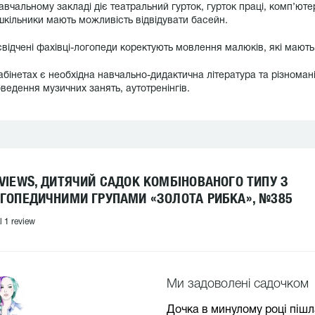
авчальному закладі діє театральний гурток, гурток праці, комп’юте
кільники мають можливість відвідувати басейн.
відчені фахівці-логопеди коректують мовлення малюків, які мают
абінетах є необхідна навчально-дидактична література та різномані
ведення музичних занять, аутотренінгів.
VIEWS, ДИТЯЧИЙ САДОК КОМБІНОВАНОГО ТИПУ З
ГОПЕДИЧНИМИ ГРУПАМИ «ЗОЛОТА РИБКА», №385
l 1 review
Ми задоволені садочком
Дочка в минулому році пішл