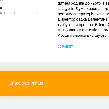
дитина ходила до нього із з
а
згадує їх) Дуже хороша підг
06.2018 15:07
2
1
доглянута територія, хоча в
Директор садка Валентина 
турбується про все. Є басе
малюванням в спеціальному 
Кращі малюнки вивішують н
COMMENT
Share with friends