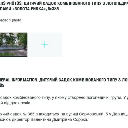
ERS PHOTOS, ДИТЯЧИЙ САДОК КОМБІНОВАНОГО ТИПУ З ЛОГОПЕД
УПАМИ «ЗОЛОТА РИБКА», №385
oaded 1 photo
NERAL INFORMATION, ДИТЯЧИЙ САДОК КОМБІНОВАНОГО ТИПУ З Л
85
садок комбінованого типу, у якому створено логопедичні групи. 
ей від двох років.
ячий садок № 385 знаходиться на вулиці Сормовській, 5 у Дарниц
йснює директор Валентина Дмитрівна Сорока.