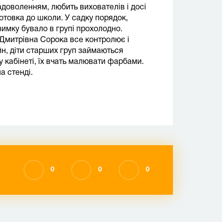
адоволенням, любить вихователів і досі
отовка до школи. У садку порядок,
зимку бувало в групі прохолодно.
Дмитрівна Сорока все контролює і
йн, діти старших груп займаються
кабінеті, їх вчать малювати фарбами.
а стенді.
0
0
0