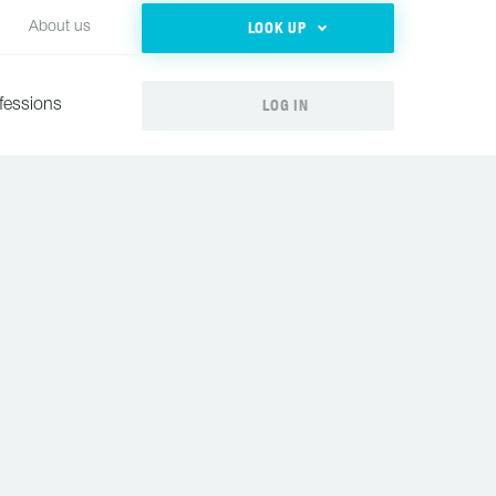
LOOK UP
About us
LOG IN
fessions