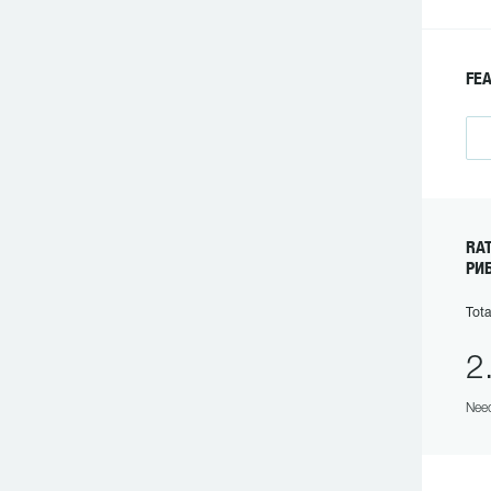
FE
RA
РИ
Tota
2
Need