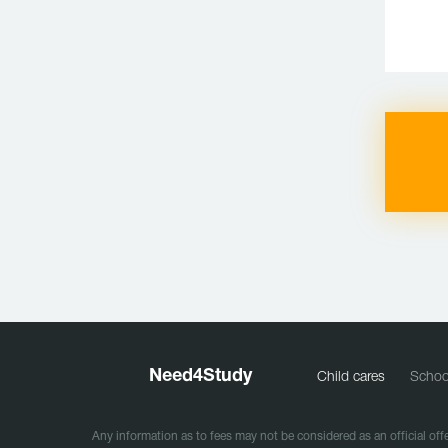
Need
4
Study
Child cares
Schoo
Any information as to fees may not be considered as an official offe