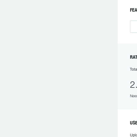
FE
RA
Tota
2
Need
US
Upl