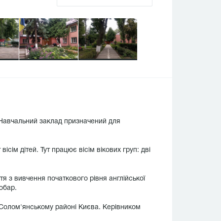
. Навчальний заклад призначений для
ісім дітей. Тут працює вісім вікових груп: дві
тя з вивчення початкового рівня англійської
обар.
 Солом'янському районі Києва. Керівником