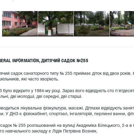
NERAL INFORMATION, ДИТЯЧИЙ САДОК №255
ячий садок санаторного типу № 255 приймає діток від двох років
кільників, які часто хворіють.
 було відкрито у 1984-му році. Зараз його відвідують сто п'ятдесят в
льні, дві молодші, дві середні, дві старші.
водиться лікувальна фізкультура, масажі. Дітлахи відвідують занят
и. У ДНЗ є фізіокабінет, спортзал, інгаляторій, перлинні ванни, фіт
садок № 255 розташований на вулиці Академіка Білецького, 2-а в
го навчального закладу є Лідія Петрівна Возняк.