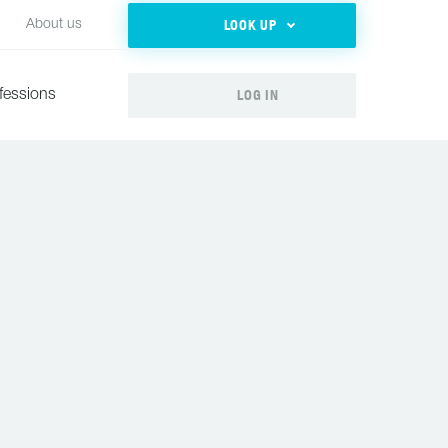
LOOK UP
About us
LOG IN
fessions