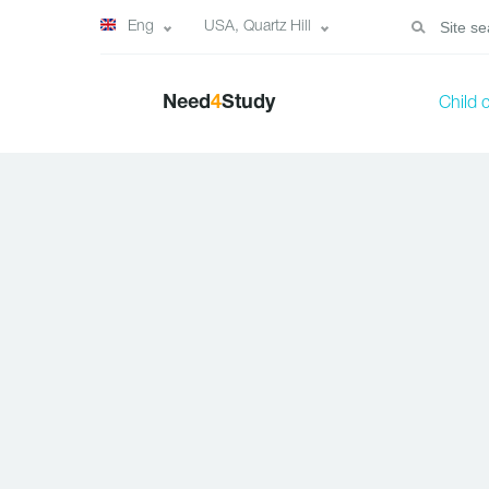
Eng
USA, Quartz Hill
Need
4
Study
Child 