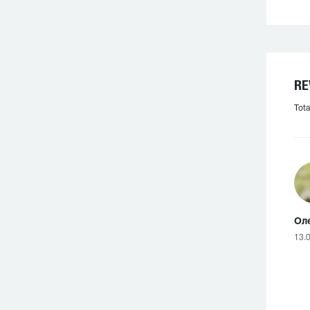
RE
Tota
Ол
13.