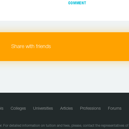
COMMENT
Share with friends
ls
Colleges
Universities
Articles
Professions
Forums
r. For detailed information on tuition and fees, please, contact the representatives o