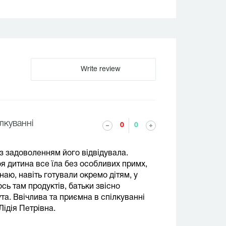
Write review
лкуванні
0
0
з задоволенням його відвідувала.
 дитина все їла без особливих примх,
знаю, навіть готували окремо дітям, у
сь там продуктів, батьки звісно
та. Ввічлива та приємна в спілкуванні
ідія Петрівна.