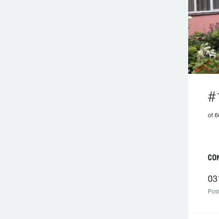
#
of 6
CO
03
Post