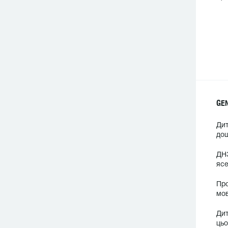
GE
Дит
дош
ДНЗ
ясе
Про
мов
Дит
цьо