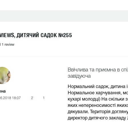
VIEWS, ДИТЯЧИЙ САДОК №255
l 1 review
Ввічлива та приємна в спі
завідуюча
Нормальний садок, дитина і
ена
Нормальное харчування, моя
06.2018 18:07
2
1
кухарі молодці) На скільки 
яких непереносимості якихо
дякували. Територія догляну
директор дитячого закладу Л