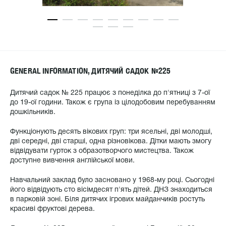
GENERAL INFORMATION, ДИТЯЧИЙ САДОК №225
Дитячий садок № 225 працює з понеділка до п'ятниці з 7-ої
до 19-ої години. Також є група із цілодобовим перебуванням
дошкільників.
Функціонують десять вікових груп: три ясельні, дві молодші,
дві середні, дві старші, одна різновікова. Дітки мають змогу
відвідувати гурток з образотворчого мистецтва. Також
доступне вивчення англійської мови.
Навчальний заклад було засновано у 1968-му році. Сьогодні
його відвідують сто вісімдесят п'ять дітей. ДНЗ знаходиться
в парковій зоні. Біля дитячих ігрових майданчиків ростуть
красиві фруктові дерева.