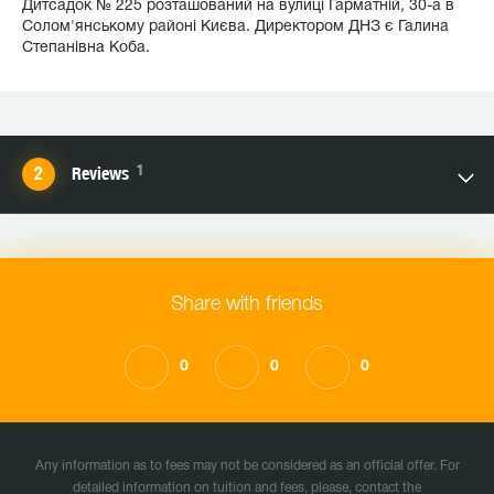
Дитсадок № 225 розташований на вулиці Гарматній, 30-а в
Солом'янському районі Києва. Директором ДНЗ є Галина
Степанівна Коба.
1
Reviews
Share with friends
0
0
0
Any information as to fees may not be considered as an official offer. For
detailed information on tuition and fees, please, contact the