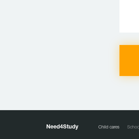
Need
4
Study
Child cares
Schoo