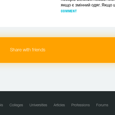
якщо є змінний одяг. Якщо 
COMMENT
Share with friends
ls
Colleges
Universities
Articles
Professions
Forums