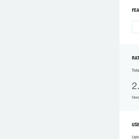
FE
RA
Tota
2
Need
US
Upl