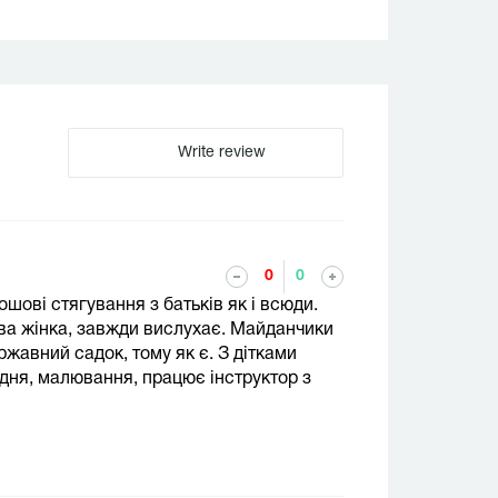
Write review
0
0
шові стягування з батьків як і всюди.
ива жінка, завжди вислухає. Майданчики
ржавний садок, тому як є. З дітками
дня, малювання, працює інструктор з