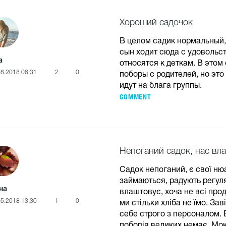
Хороший садочок
В целом садик нормальный,
сын ходит сюда с удовольс
a
относятся к деткам. В этом
08.2018 06:31
2
0
поборы с родителей, но это
идут на блага группы.
COMMENT
Непоганий садок, нас вл
Садок непоганий, є свої нюа
займаються, радують регуля
на
влаштовує, хоча не всі проду
05.2018 13:30
1
0
ми стільки хліба не їмо. За
себе строго з персоналом. Б
поборів великих немає. Мок