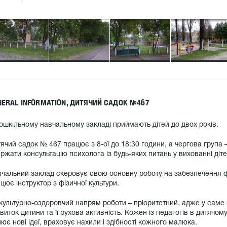
NERAL INFORMATION, ДИТЯЧИЙ САДОК №467
ошкільному навчальному закладі приймають дітей до двох років.
ячий садок № 467 працює з 8-ої до 18:30 години, а чергова група –
ржати консультацію психолога із будь-яких питань у вихованні діт
чальний заклад скеровує свою основну роботу на забезпечення фі
цює інструктор з фізичної культури.
культурно-оздоровчий напрям роботи – пріоритетний, адже у саме 
виток дитини та її рухова активність. Кожен із педагогів в дитячо
лює нові ідеї, враховує нахили і здібності кожного малюка.