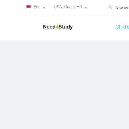
Eng
USA, Quartz Hill
Need
4
Study
Child 