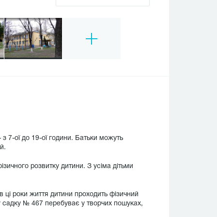
 з 7-ої до 19-ої години. Батьки можуть
ей.
зичного розвитку дитини. З усіма дітьми
в ці роки життя дитини проходить фізичний
му садку № 467 перебуває у творчих пошуках,