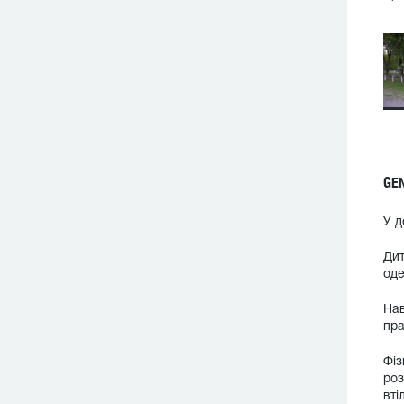
GE
У д
Дит
оде
Нав
пра
Фіз
роз
вті