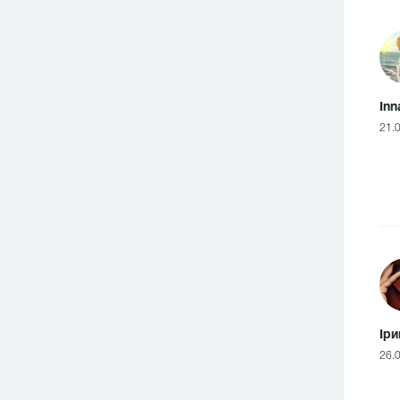
Inn
21.
Іри
26.