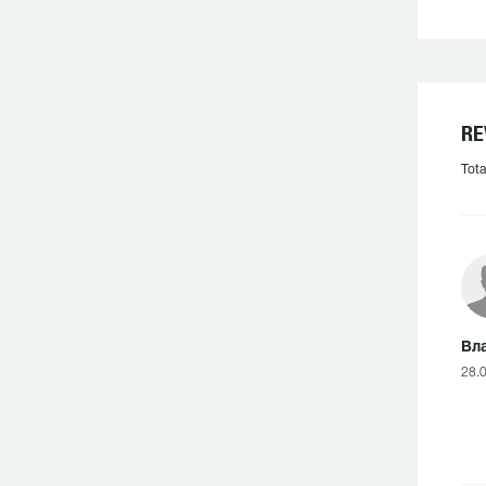
RE
Tota
Вл
28.