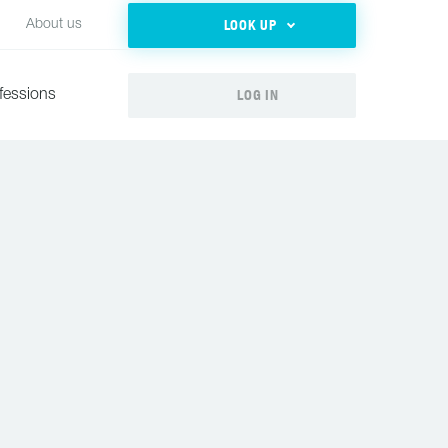
LOOK UP
About us
LOG IN
fessions