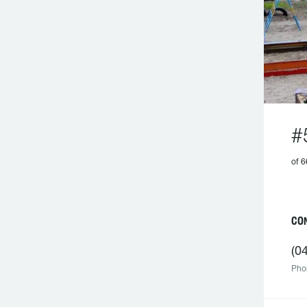
#
of 6
CO
(0
Pho