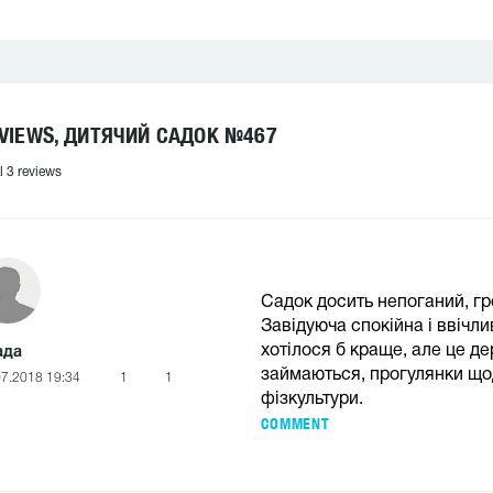
VIEWS, ДИТЯЧИЙ САДОК №467
l 3 reviews
Садок досить непоганий, гро
Завідуюча спокійна і ввічл
хотілося б краще, але це де
ада
займаються, прогулянки що
07.2018 19:34
1
1
фізкультури.
COMMENT