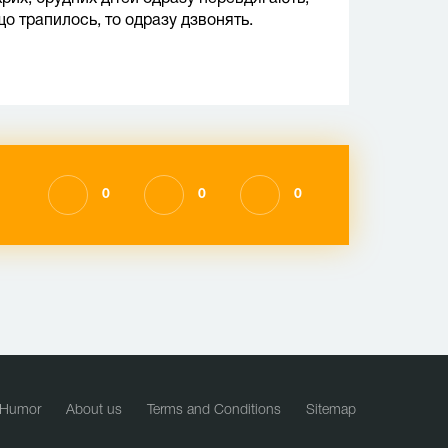
що трапилось, то одразу дзвонять.
0
0
0
Humor
About us
Terms and Conditions
Sitemap