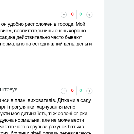
0
0
 он удобно расположен в городе. Мой
твием, воспитательницы очень хорошо
 садике действительно часто бывают
 нормально на сегодняшний день, деньги
аштовує
0
0
нси в плані вихователів. Дітками в саду
рні прогулянки, харчування мене
кти моя дитина їсть, ті ж солоні огірки,
відуюча нормальна, але не може вести
агато чого в групі за рахунок батьків,
рих, брудних дітей одразу перевдягають,