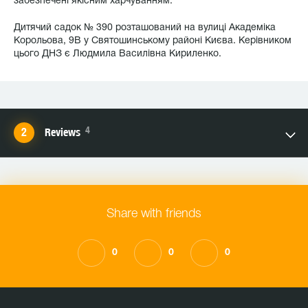
забезпечені якісним харчуванням.
Дитячий садок № 390 розташований на вулиці Академіка
Корольова, 9В у Святошинському районі Києва. Керівником
цього ДНЗ є Людмила Василівна Кириленко.
4
Reviews
Share with friends
0
0
0