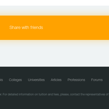
Share with friends
ls
Colleges
Universities
Articles
Professions
Forums
r. For detailed information on tuition and fees, please, contact the representatives o