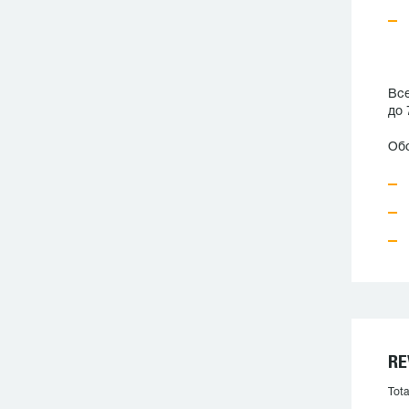
Все
до 
Обо
RE
Tota