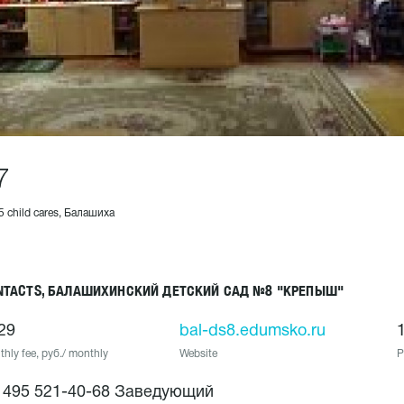
7
5 child cares, Балашиха
NTACTS, БАЛАШИХИНСКИЙ ДЕТСКИЙ САД №8 "КРЕПЫШ"
29
bal-ds8.edumsko.ru
hly fee, руб./ monthly
Website
P
 495 521-40-68 Заведующий