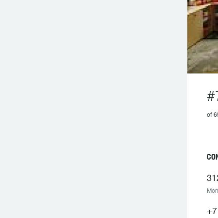
#
of 6
CO
31
Mont
+7