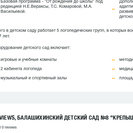
Базовая программа - "От рождения до школы" под
Дополн
редакцией Н.Е.Вераксы, Т.С. Комаровой, М.А.
адапти
Васильевой.
развив
детско
го в детском саду работает 5 логопедических групп, в которых во
7 лет.
рудование детского сад включает:
игровые и учебные комнаты
методи
2 кабинета логопеда
медици
музыкальный и спортивный залы
площад
VIEWS, БАЛАШИХИНСКИЙ ДЕТСКИЙ САД №8 "КРЕПЫ
l 0 reviews