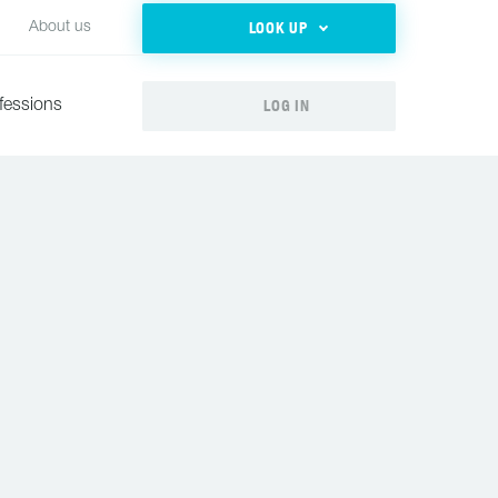
LOOK UP
About us
LOG IN
fessions