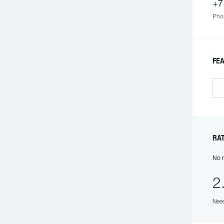
+7
Pho
FE
RA
No r
2
Need