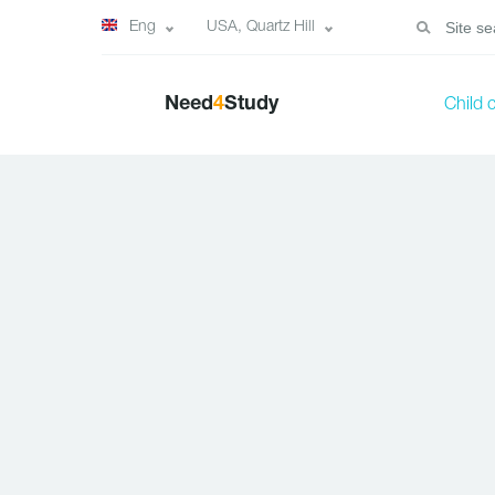
Eng
USA, Quartz Hill
Need
4
Study
Child 