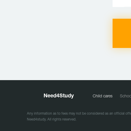
Need
4
Study
Child cares
Schoo
Any information as to fees may not be considered as an official offe
Need4study. All rights reserved.