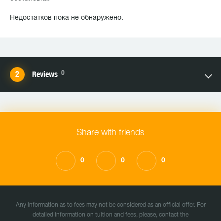
Недостатков пока не обнаружено.
0
Reviews
Share with friends
0
0
0
Any information as to fees may not be considered as an official offer. For
detailed information on tuition and fees, please, contact the