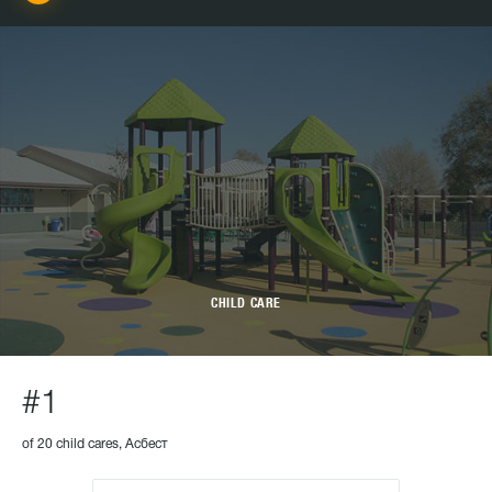
CHILD CARE
#1
of 20 child cares, Асбест