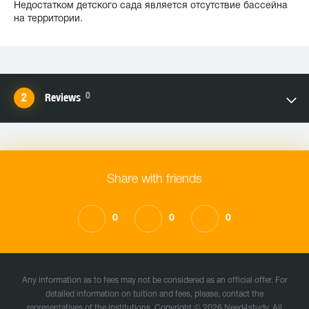
Недостатком детского сада является отсутствие бассейна
на территории.
0
Reviews
Share with friends
0
0
0
Any information as to fees may not be considered as an official offer. For
detailed information on tuition and fees, please, contact the
representatives of the institutions. Copyright © 2026 Need4study. All