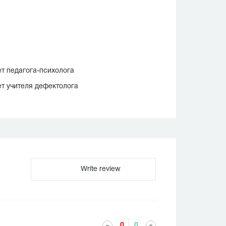
т педагога-психолога
т учителя дефектолога
Write review
0
0