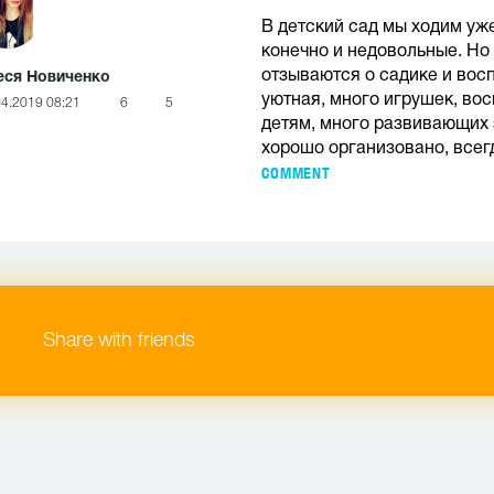
В детский сад мы ходим уже
конечно и недовольные. Но
отзываются о садике и вос
еся Новиченко
уютная, много игрушек, во
04.2019 08:21
6
5
детям, много развивающих 
хорошо организовано, всег
COMMENT
Share with friends