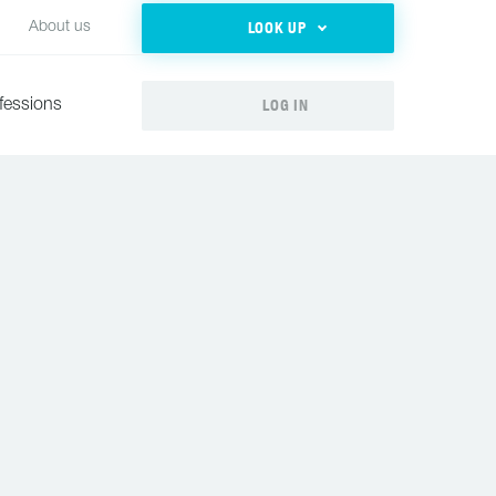
LOOK UP
About us
LOG IN
fessions