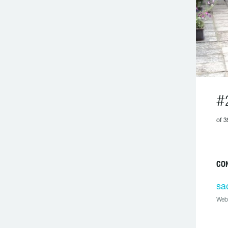
#
of 3
CO
sa
Web