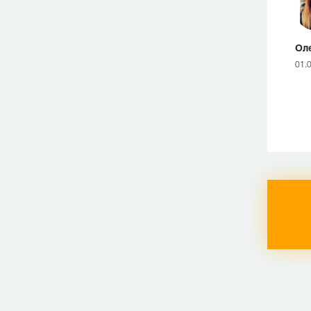
Ол
01.