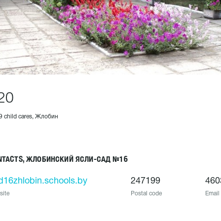
20
9 child cares, Жлобин
NTACTS, ЖЛОБИНСКИЙ ЯСЛИ-САД №16
d16zhlobin.schools.by
247199
460
site
Postal code
Email