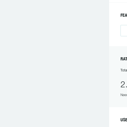
FE
RA
Tota
2
Need
US