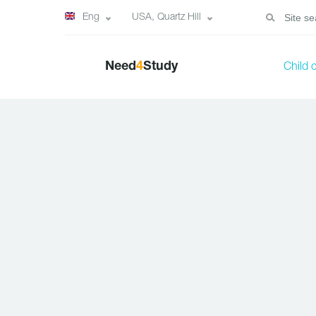
Eng
USA, Quartz Hill
Need
4
Study
Child 