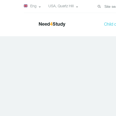
Eng
USA, Quartz Hill
Need
4
Study
Child 