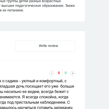
ые группы детей разных возрастных
т высшее педагогическое образование. Также
и их питанием.
Write review
0
0
х о садике - уютный и комфортный, с
младшая дочь посещает его уже больше
 мы насильно ее ведем, всегда бежит с
анимаются. Я всегда спокойна, когда
сегда под пристальным наблюдением. С
пришлось научиться готовить запеканку,