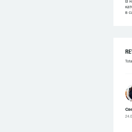
В н
кат
в с
RE
Tota
Све
24.