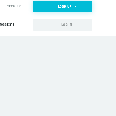
LOOK UP
About us
LOG IN
fessions