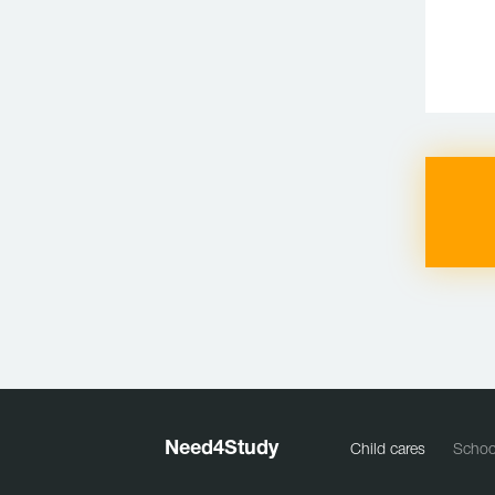
Need
4
Study
Child cares
Schoo