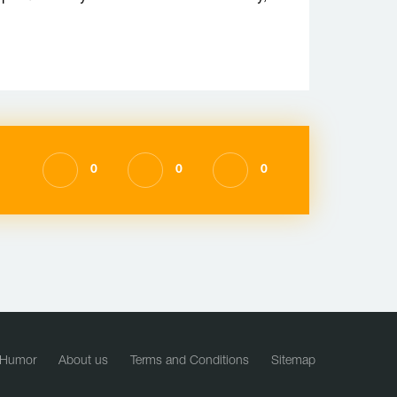
0
0
0
Humor
About us
Terms and Conditions
Sitemap