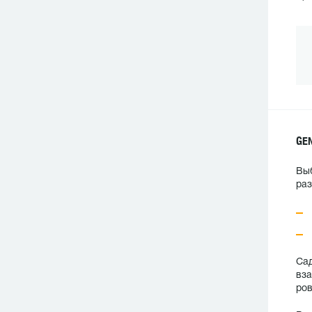
GE
Выб
раз
Сад
вза
ров