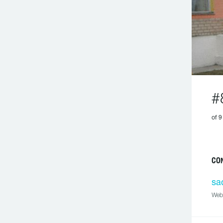
#
of 9
CO
sa
Web