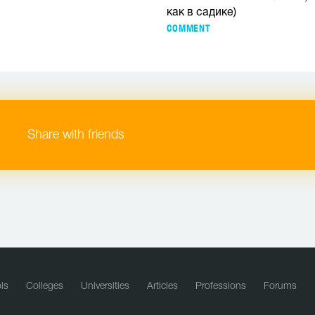
как в садике)
COMMENT
Share with friends
ls
Colleges
Universities
Articles
Professions
Forums