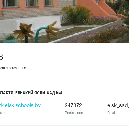
8
 child cares, Ельск
NTACTS, ЕЛЬСКИЙ ЯСЛИ-САД №4
d4elsk.schools.by
247872
elsk_sad
site
Postal code
Email