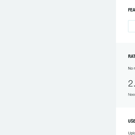
FE
RA
No r
2
Need
US
Upl