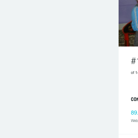
#
of 1
CO
89
Web