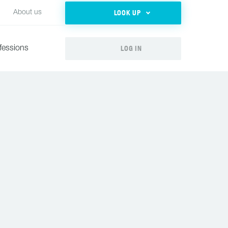
LOOK UP
About us
LOG IN
fessions