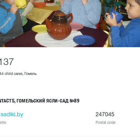
137
44 child cares, Гомель
NTACTS, ГОМЕЛЬСКИЙ ЯСЛИ-САД №89
.sadiki.by
247045
site
Postal code