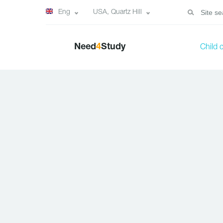
Eng
USA, Quartz Hill
Need
4
Study
Child 