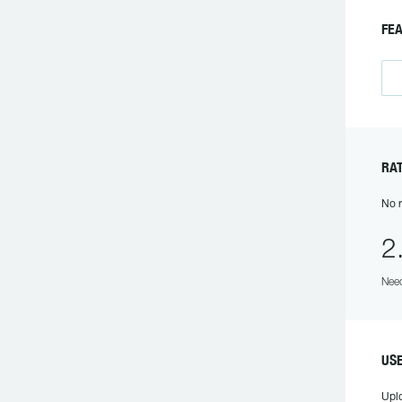
FE
RA
No r
2
Need
US
Upl