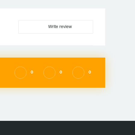
Write review
0
0
0