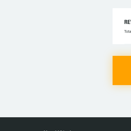
RE
Tota