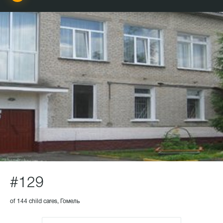
#129
of 144 child cares, Гомель