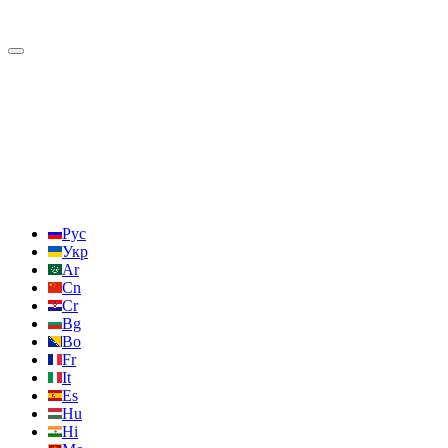
Рус
Укр
Ar
Cn
Cr
Bg
Bo
Fr
It
Es
Hu
Hi