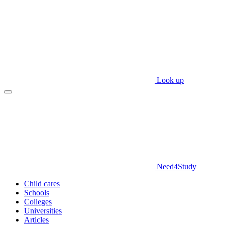
Look up
Need
4
Study
Child cares
Schools
Colleges
Universities
Articles