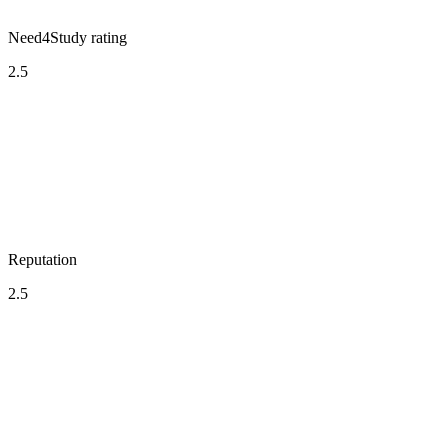
Need4Study rating
2.5
Reputation
2.5