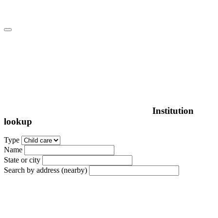
Institution
lookup
Type
Name
State or city
Search by address (nearby)