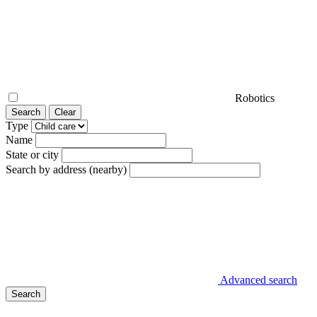
Robotics
Search
Clear
Type
Name
State or city
Search by address (nearby)
Advanced search
Search