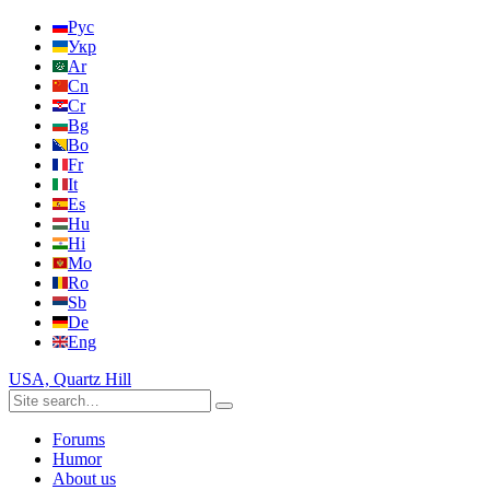
Рус
Укр
Ar
Cn
Cr
Bg
Bo
Fr
It
Es
Hu
Hi
Mo
Ro
Sb
De
Eng
USA, Quartz Hill
Forums
Humor
About us