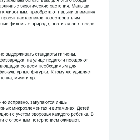
туральным богатствам, для этого создан
 различные экзотические растения. Малыши
я к животным, приобретают навыки внимания
, просят наставников повествовать им
ные фильмы о природе, постигая свет возле
но выдерживать стандарты гигиены,
физзарядка, на улице педагоги поощряют
 площадка со всем необходимым для
 физкультурные фигурки. К тому же удивляет
тенка, мячи и др.
нно исправно, закупаются лишь
езных микроэлементах и витаминах. Детей
цион с учетом здоровья каждого ребенка. В
ети с огромным нетерпением ожидают.