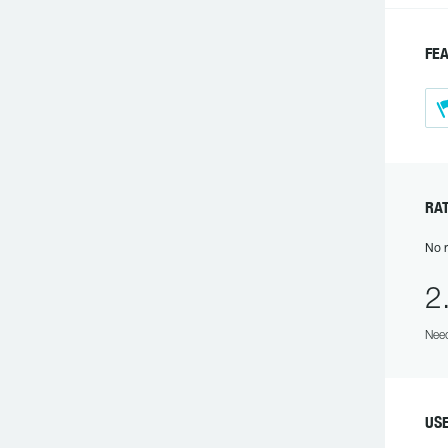
FE
RA
No r
2
Need
US