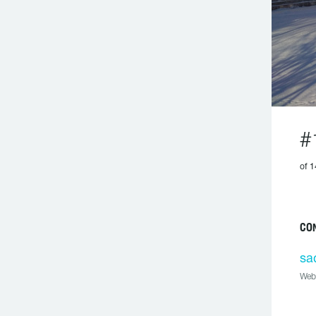
#
of 1
CO
sa
Web