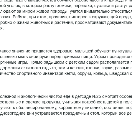
етсаде №25 с младенчества обучают бережливости к природе и на
ой уголок, в котором растут хомяки, черепахи, суслики и растут
людают за миром живой природы, учатся внимательно относитьс
рочих. Ребята, при этом, проявляют интерес к окружающей среде
робно о жизни животных и растений, просматривают документаль
я.
алое значение придается здоровью, малышей обучают пунктуаль
ошенько мыть свои руки перед приемом пищи. Утром проводится 
ргичные игры. Прямо рядышком с детским садом располагается
держания активного отдыха, там и качели, стенки, горки, разные
ичество спортивного инвентаря кегли, обручи, кольца, шведская с
олезной и экологически чистой еде в детсаде №25 смотрят особе
ественные и свежие продукты, учитывая потребность детей в пол
учают к сбалансированному, корректному питанию, составляя пор
дновогодние дни устраивается праздничный стол, который все д