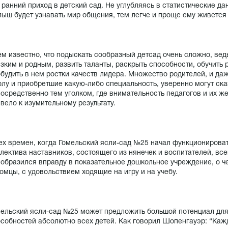
 ранний приход в детский сад. Не углубляясь в статистические да
ыш будет узнавать мир общения, тем легче и проще ему живетс
м известно, что подыскать сообразный детсад очень сложно, вед
зким и родным, развить таланты, раскрыть способности, обучить
будить в нем ростки качеств лидера. Множество родителей, и да
лу и приобретшие какую-либо специальность, уверенно могут ска
осредственно тем уголком, где внимательность педагогов и их ж
вело к изумительному результату.
ех времен, когда Гомельский ясли-сад №25 начал функционироват
лектива наставников, состоящего из нянечек и воспитателей, вс
образился вправду в показательное дошкольное учреждение, о ч
омцы, с удовольствием ходящие на игру и на учебу.
ельский ясли-сад №25 может предложить большой потенциал для
собностей абсолютно всех детей. Как говорил Шопенгауэр: “Кажд