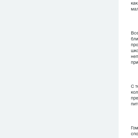
как
мал
Все
бли
про
шко
неп
при
С т
кол
пре
пит
Гом
спо