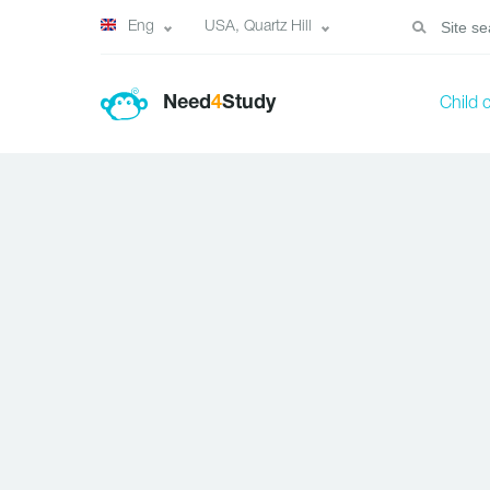
Eng
USA, Quartz Hill
Need
4
Study
Child 