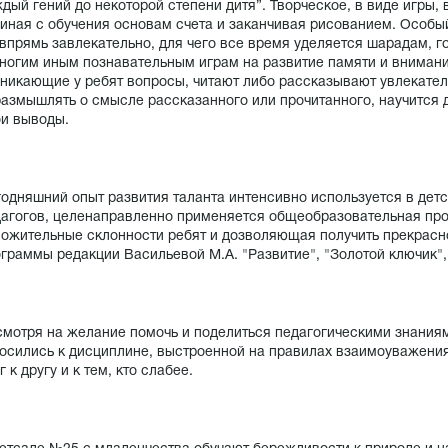
дый гений до некоторой степени дитя”. Творческое, в виде игры
иная с обучения основам счета и заканчивая рисованием. Особый
впрямь завлекательно, для чего все время уделяется шарадам, 
ногим иным познавательным играм на развитие памяти и внимани
никающие у ребят вопросы, читают либо рассказывают увлекател
азмышлять о смысле рассказанного или прочитанного, научится д
и выводы.
одняшний опыт развития таланта интенсивно используется в дет
агогов, целенаправленно применяется общеобразовательная пр
ожительные склонности ребят и дозволяющая получить прекрасн
граммы редакции Васильевой М.А. "Развитие", "Золотой ключик",
мотря на желание помочь и поделиться педагогическими знаниям
осились к дисциплине, выстроенной на правилах взаимоуважени
г к другу и к тем, кто слабее.