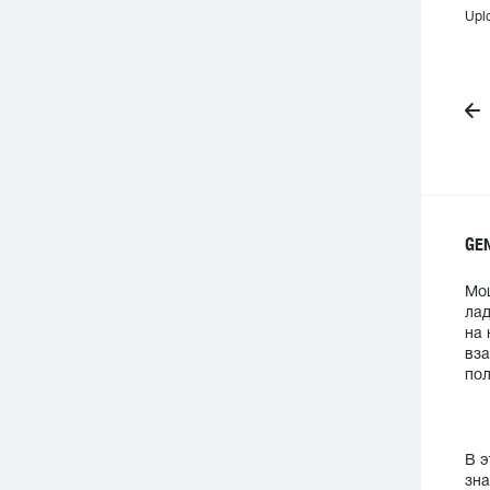
Upl
GE
Мощ
лад
на 
вза
пол
В э
зна