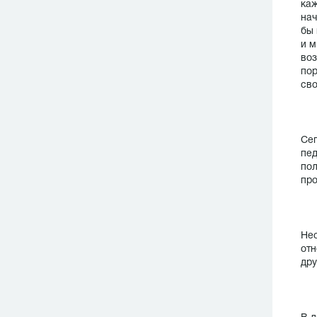
каж
нач
бы 
и м
воз
пор
сво
Сег
пед
пол
про
Нес
отн
дру