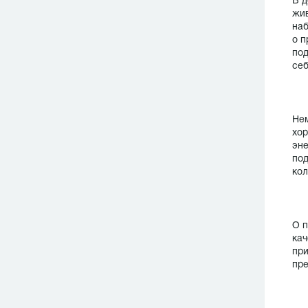
В д
жив
наб
о п
под
себ
Нем
хор
эне
под
кол
О п
кач
при
пре