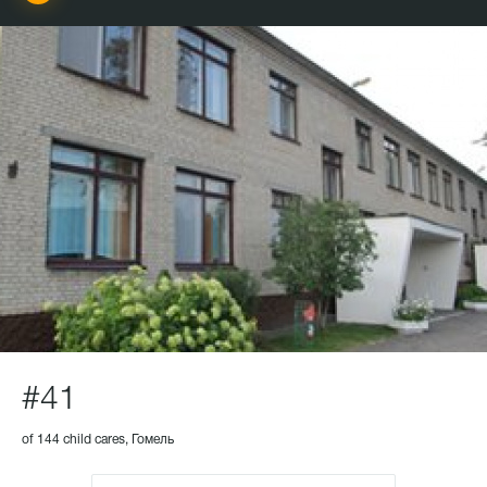
#41
of 144 child cares, Гомель