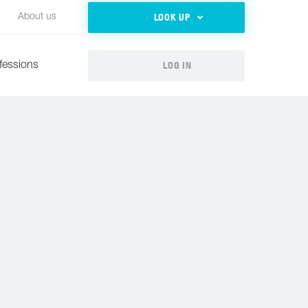
LOOK UP
About us
LOG IN
fessions