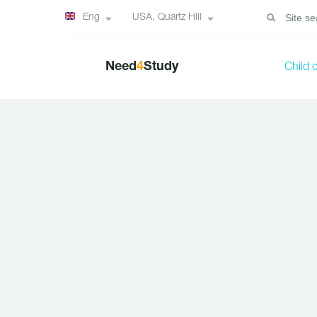
Eng
USA, Quartz Hill
Need
4
Study
Child 