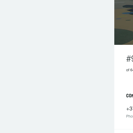
#
of 6
CO
+3
Pho