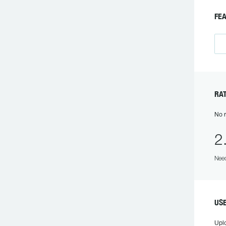
FE
RA
No r
2
Need
US
Upl